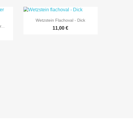

Vorschau
Wetzstein Flachoval - Dick
...
11,00 €