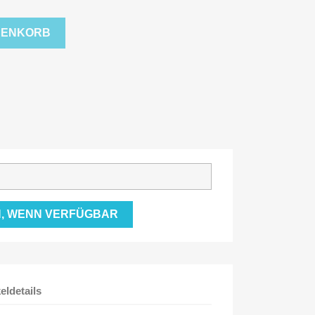
RENKORB
, WENN VERFÜGBAR
keldetails