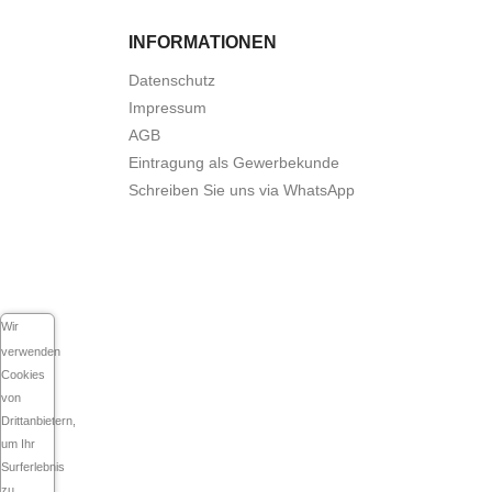
INFORMATIONEN
Datenschutz
Impressum
AGB
Eintragung als Gewerbekunde
Schreiben Sie uns via WhatsApp
Wir
verwenden
Cookies
von
Drittanbietern,
um Ihr
Surferlebnis
zu