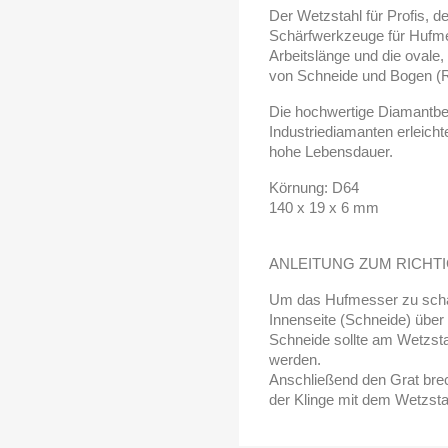
Der Wetzstahl für Profis, 
Schärfwerkzeuge für Hufmes
Arbeitslänge und die ovale
von Schneide und Bogen (R
Die hochwertige Diamantbe
Industriediamanten erleicht
hohe Lebensdauer.
Körnung: D64
140 x 19 x 6 mm
ANLEITUNG ZUM RICHT
Um das Hufmesser zu schär
Innenseite (Schneide) über
Schneide sollte am Wetzsta
werden.
Anschließend den Grat bre
der Klinge mit dem Wetzsta