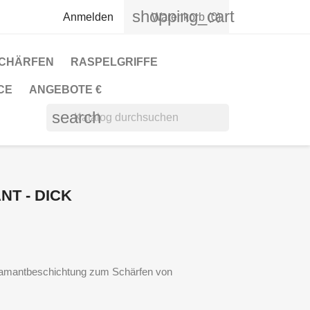
shopping_cart
Anmelden
Warenkorb
(0)
CHÄRFEN
RASPELGRIFFE
CE
ANGEBOTE €
search
T - DICK
iamantbeschichtung zum Schärfen von