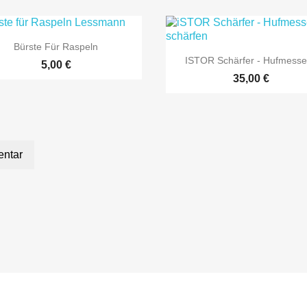

Vorschau
Bürste Für Raspeln

Vorschau
ISTOR Schärfer - Hufmesser
5,00 €
35,00 €
entar