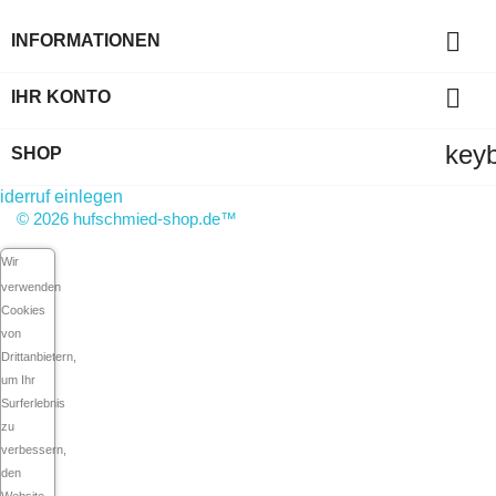

INFORMATIONEN

IHR KONTO
key
SHOP
derruf einlegen
© 2026 hufschmied-shop.de™
Wir
verwenden
Cookies
von
Drittanbietern,
um Ihr
Surferlebnis
zu
verbessern,
den