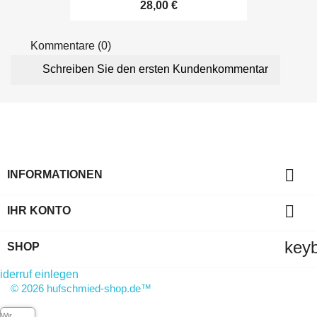
28,00 €
Kommentare (0)
Schreiben Sie den ersten Kundenkommentar

INFORMATIONEN

IHR KONTO
key
SHOP
derruf einlegen
© 2026 hufschmied-shop.de™
Wir