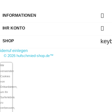

INFORMATIONEN

IHR KONTO
key
SHOP
derruf einlegen
© 2026 hufschmied-shop.de™
Wir
verwenden
Cookies
von
Drittanbietern,
um Ihr
Surferlebnis
zu
verbessern,