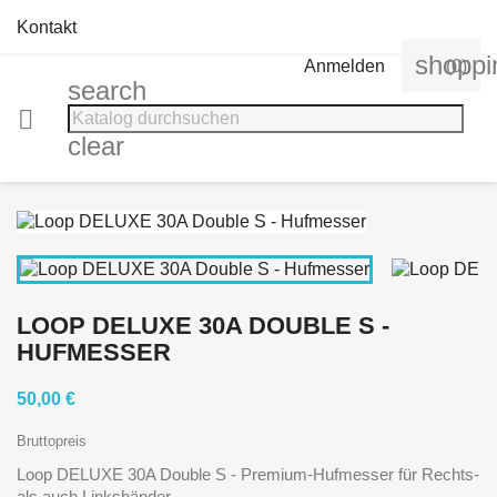
Kontakt
shoppi
Anmelden
(0)
search

clear
LOOP DELUXE 30A DOUBLE S -
HUFMESSER
50,00 €
Bruttopreis
Loop DELUXE 30A Double S - Premium-Hufmesser für Rechts-
als auch Linkshänder.